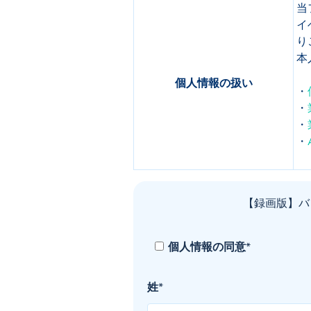
当
イ
り
本
個人情報の扱い
・
・
・
・
【録画版】バッ
個人情報の同意
*
姓
*