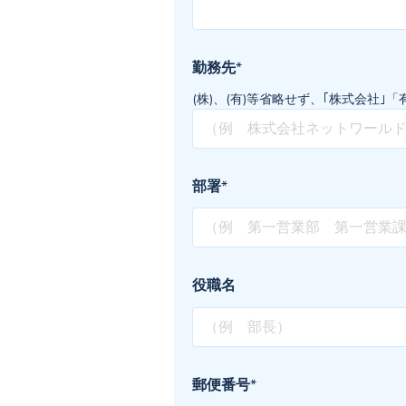
勤務先
*
(株)、(有)等省略せず、｢株式会社
部署
*
役職名
郵便番号
*