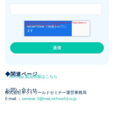
◆関連ページ
・
NetApp 製品情報はこちら
お問い合わせ
株式会社ネットワールドセミナー運営事務局
E-mail ：
seminar-3@mail.networld.co.jp