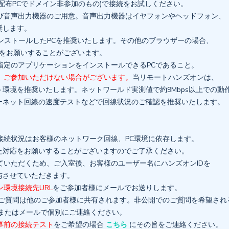
布PCでドメイン非参加のもの)で接続をお試しください。
よび音声出力機器のご用意。音声出力機器はイヤフォンやヘッドフォン、
奨します。
ンストールしたPCを推奨いたします。その他のブラウザーの場合、
認をお願いすることがございます。
社指定のアプリケーションをインストールできるPCであること。
、ご参加いただけない場合がございます。
当リモートハンズオンは、
環境を推奨いたします。ネットワールド実測値で約9Mbps以上での動
ネット回線の速度テストなどで回線状況のご確認を推奨いたします。
の接続状況はお客様のネットワーク回線、PC環境に依存します。
対応をお願いすることがございますのでご了承ください。
せていただくため、ご入室後、お客様のユーザー名にハンズオンIDを
させていただきます。
ン環境接続先URL
をご参加者様にメールでお送りします。
でのご質問は他のご参加者様に共有されます。非公開でのご質問を希望され
たはメールで個別にご連絡ください。
事前の接続テスト
をご希望の場合
こちら
にその旨をご連絡ください。