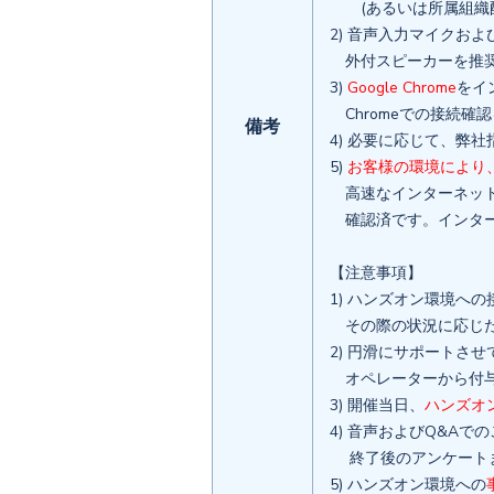
(あるいは所属組織配
2) 音声入力マイクお
外付スピーカーを推
3)
Google Chrome
をイ
Chromeでの接続確
備考
4) 必要に応じて、弊
5)
お客様の環境により
高速なインターネット
確認済です。インター
【注意事項】
1) ハンズオン環境へ
その際の状況に応じた
2) 円滑にサポートさ
オペレーターから付与
3) 開催当日、
ハンズオ
4) 音声およびQ&A
終了後のアンケートま
5) ハンズオン環境への