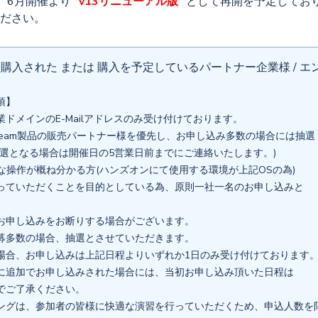
、6月開催より
”v13リニューアル版”
として再開を予定してお
ださい。
を購入された または 購入を予定しているパートナー企業様 / 
項】
ドメインのE-Mailアドレスのみ受け付けております。
eeam製品の販売パートナー様を優先し、お申し込み多数の場合には抽選
選となる場合は開催日の5営業日前までにご連絡いたします。)
本的な操作が概ね分かる方(ハンズオンにて使用する環境が上記OSの為)
っていただくことを目的としている為、原則一社一名のお申し込みと
お申し込みをお断りする場合がございます。
多数の場合、抽選とさせていただきます。
場合、お申し込みは上記日程よりいずれか1日のみ受け付けております
追加でお申し込みされた場合には、当初お申し込み頂いた日程は
でご了承ください。
ングは、参加者の皆様に快適な演習を行っていただくため、申込人数を