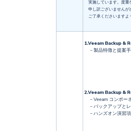
実施しています。度重な
申し訳ございませんが次
ご了承くださいますよう
1.Veeam Backup & R
－製品特徴と提案手
2.Veeam Backup & 
－Veeam コンポー
－バックアップとレ
－ハンズオン演習項