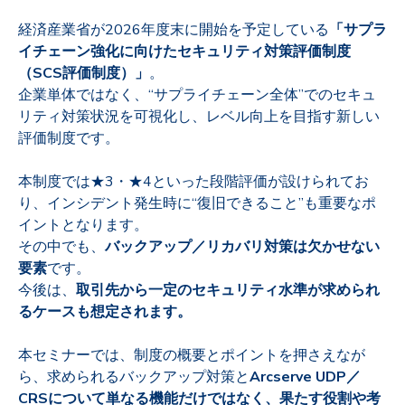
経済産業省が2026年度末に開始を予定している
「サプラ
イチェーン強化に向けたセキュリティ対策評価制度
（SCS評価制度）」
。
企業単体ではなく、“サプライチェーン全体”でのセキュ
リティ対策状況を可視化し、レベル向上を目指す新しい
評価制度です。
本制度では★3・★4といった段階評価が設けられてお
り、インシデント発生時に“復旧できること”も重要なポ
イントとなります。
その中でも、
バックアップ／リカバリ対策は欠かせない
要素
です。
今後は、
取引先から一定のセキュリティ水準が求められ
るケースも想定されます。
本セミナーでは、制度の概要とポイントを押さえなが
ら、求められるバックアップ対策と
Arcserve UDP／
CRSについて単なる機能だけではなく、果たす役割や考