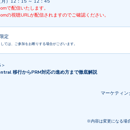
月）12：15 ～ 12：45
oomで配信いたします。
oomの視聴URLが配信されますのでご確認ください。
限定
ましては、ご参加をお断りする場合がございます。
5＞
r Central 移行からPRM対応の進め方まで徹底解説
マーケティン
※
内容は変更になる場