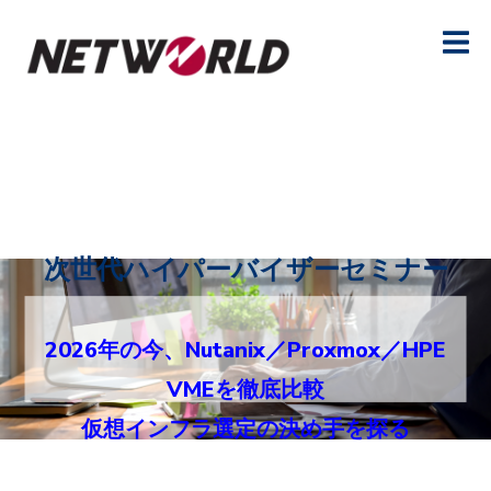
次世代ハイパーバイザーセミナー
2026年の今、Nutanix／Proxmox／HPE
VMEを徹底比較
仮想インフラ選定の決め手を探る