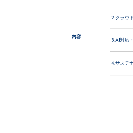
2.クラウ
内容
3.AI対応
4.サステ